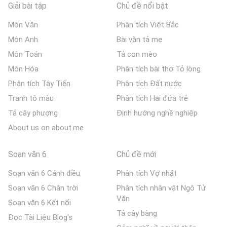
Giải bài tập
Chủ đề nổi bật
Môn Văn
Phân tích Việt Bắc
Môn Anh
Bài văn tả mẹ
Môn Toán
Tả con mèo
Môn Hóa
Phân tích bài thơ Tỏ lòng
Phân tích Tây Tiến
Phân tích Đất nước
Tranh tô màu
Phân tích Hai đứa trẻ
Tả cây phượng
Định hướng nghề nghiệp
About us on about.me
Soạn văn 6
Chủ đề mới
Soạn văn 6 Cánh diều
Phân tích Vợ nhặt
Soạn văn 6 Chân trời
Phân tích nhân vật Ngô Tử
Văn
Soạn văn 6 Kết nối
Tả cây bàng
Đọc Tài Liệu Blog's