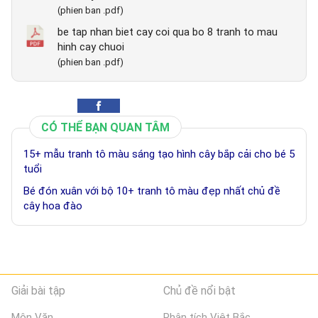
(phien ban .pdf)
be tap nhan biet cay coi qua bo 8 tranh to mau
hinh cay chuoi
(phien ban .pdf)
CÓ THỂ BẠN QUAN TÂM
15+ mẫu tranh tô màu sáng tạo hình cây bắp cải cho bé 5
tuổi
Bé đón xuân với bộ 10+ tranh tô màu đẹp nhất chủ đề
cây hoa đào
Giải bài tập
Chủ đề nổi bật
Môn Văn
Phân tích Việt Bắc