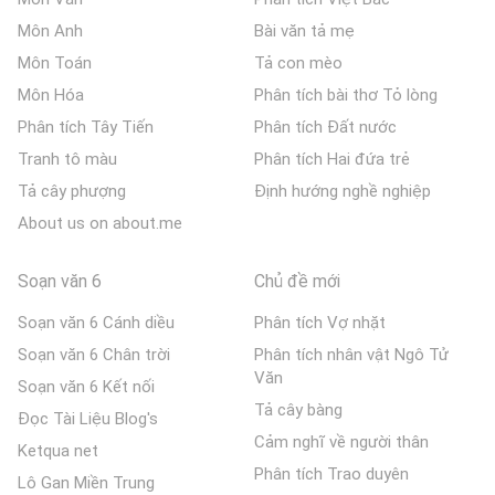
Môn Anh
Bài văn tả mẹ
Môn Toán
Tả con mèo
Môn Hóa
Phân tích bài thơ Tỏ lòng
Phân tích Tây Tiến
Phân tích Đất nước
Tranh tô màu
Phân tích Hai đứa trẻ
Tả cây phượng
Định hướng nghề nghiệp
About us on about.me
Soạn văn 6
Chủ đề mới
Soạn văn 6 Cánh diều
Phân tích Vợ nhặt
Soạn văn 6 Chân trời
Phân tích nhân vật Ngô Tử
Văn
Soạn văn 6 Kết nối
Tả cây bàng
Đọc Tài Liệu Blog's
Cảm nghĩ về người thân
Ketqua net
Phân tích Trao duyên
Lô Gan Miền Trung