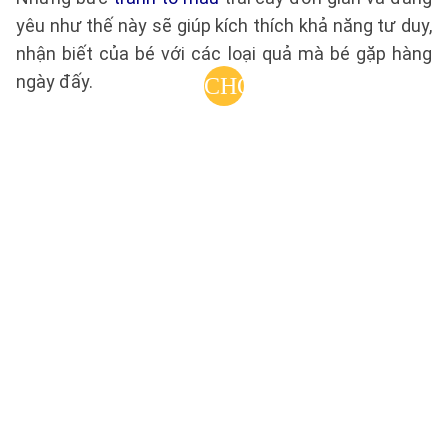
yêu như thế này sẽ giúp kích thích khả năng tư duy,
nhận biết của bé với các loại quả mà bé gặp hàng
ngày đấy.
CHỌN
LỌC
TRANH
TÔ
MÀU
TRÁI
CÂY
NHIỀU
MÀU
SẮC