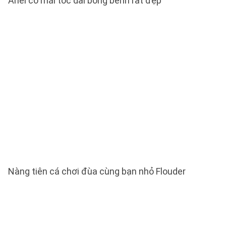
Ariel có mái tóc dài bồng bềnh rất đẹp
Nàng tiên cá chơi đùa cùng bạn nhỏ Flouder