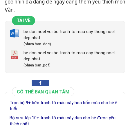
góc nhìn đa dạng để ngày càng thêm yêu thích môn
Văn.
TẢI VỀ
be don noel voi bo tranh to mau cay thong noel
dep nhat
(phien ban .doc)
be don noel voi bo tranh to mau cay thong noel
dep nhat
(phien ban .pdf)
CÓ THỂ BẠN QUAN TÂM
Trọn bộ 9+ bức tranh tô màu cây hoa bốn mùa cho bé 6
tuổi
Bộ sưu tập 10+ tranh tô màu cây dừa cho bé được yêu
thích nhất