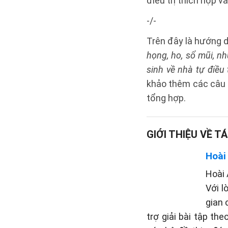
điều trị thích hợp và
-/-
Trên đây là hướng 
họng, ho, sổ mũi, n
sinh về nhà tự điều
khảo thêm các câu 
tổng hợp.
GIỚI THIỆU VỀ TÁ
Hoài
Hoài 
Với l
gian 
trợ giải bài tập th