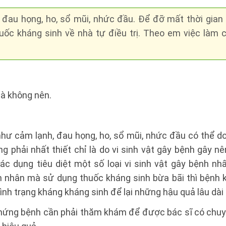
 đau họng, ho, sổ mũi, nhức đầu. Để đỡ mất thời gian
uốc kháng sinh về nhà tự điều trị. Theo em việc làm 
là không nên.
như cảm lạnh, đau họng, ho, sổ mũi, nhức đầu có thể d
 phải nhất thiết chỉ là do vi sinh vật gây bệnh gây nê
ác dụng tiêu diệt một số loại vi sinh vật gây bệnh nhấ
n nhân mà sử dụng thuốc kháng sinh bừa bãi thì bệnh
tình trạng kháng kháng sinh để lại những hậu quả lâu dài
 chứng bệnh cần phải thăm khám để được bác sĩ có chu