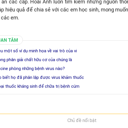
p án các cấp. Hoài Anh luôn tìm kiếm những nguồn thôn
p hiệu quả để chia sẻ với các em học sinh, mong muố
 các em.
UAN TÂM
êu một số ví dụ minh họa về vai trò của vi
ộng phân giải chất hữu cơ của chúng là
cine phòng những bệnh virus nào?
 biết họ đã phân lập được virus khảm thuốc
oại thuốc kháng sinh để chữa trị bệnh cúm
Chủ đề nổi bật