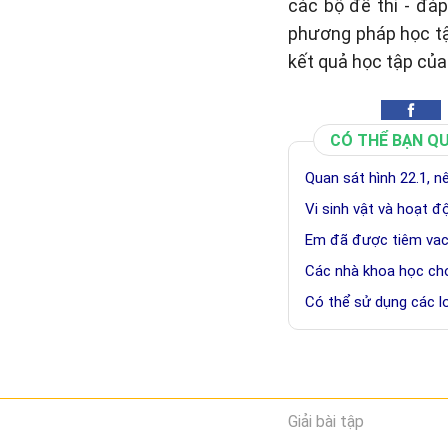
các bộ đề thi - đá
phương pháp học tậ
kết quả học tập của
CÓ THỂ BẠN Q
Quan sát hình 22.1, n
Vi sinh vật và hoạt đ
Em đã được tiêm vac
Các nhà khoa học cho
Có thể sử dụng các l
Giải bài tập