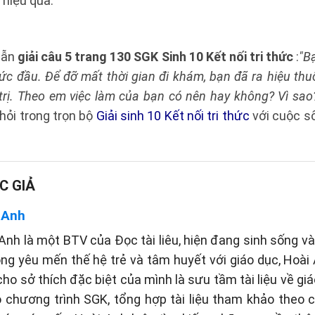
 hiệu quả.
dẫn
giải câu 5 trang 130 SGK Sinh 10 Kết nối tri thức
:
"B
hức đầu. Để đỡ mất thời gian đi khám, bạn đã ra hiệu t
 trị. Theo em việc làm của bạn có nên hay không? Vì sao
hỏi trong trọn bộ
Giải sinh 10 Kết nối tri thức
với cuộc s
C GIẢ
 Anh
Anh là một BTV của Đọc tài liêu, hiện đang sinh sống và 
òng yêu mến thế hệ trẻ và tâm huyết với giáo dục, Hoài
cho sở thích đặc biệt của mình là sưu tầm tài liệu về gi
eo chương trình SGK, tổng hợp tài liệu tham khảo theo