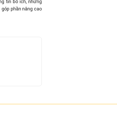
g tin bổ ích, những
n góp phần nâng cao