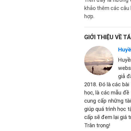
khảo thêm các câu h
hợp.
GIỚI THIỆU VỀ TÁ
Huyề
Huyề
websi
giả đ
2018. Đó là các bài
học, là các mẫu đề 
cung cấp những tài 
giúp quá trình học 
cấp sẽ đem lại giá t
Trân trọng!