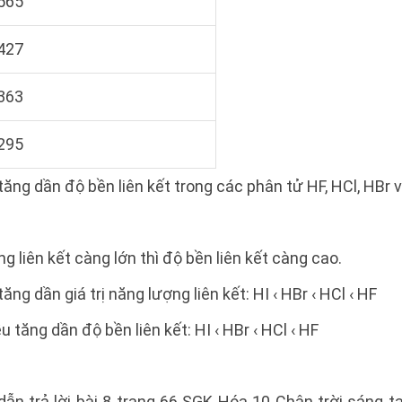
565
427
363
295
ăng dần độ bền liên kết trong các phân tử HF, HCl, HBr v
 liên kết càng lớn thì độ bền liên kết càng cao.
ăng dần giá trị năng lượng liên kết: HI ‹ HBr ‹ HCl ‹ HF
 tăng dần độ bền liên kết: HI ‹ HBr ‹ HCl ‹ HF
dẫn trả lời bài 8 trang 66 SGK Hóa 10 Chân trời sáng 