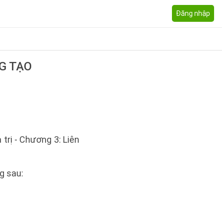
Đăng nhập
G TẠO
trị - Chương 3: Liên
g sau: