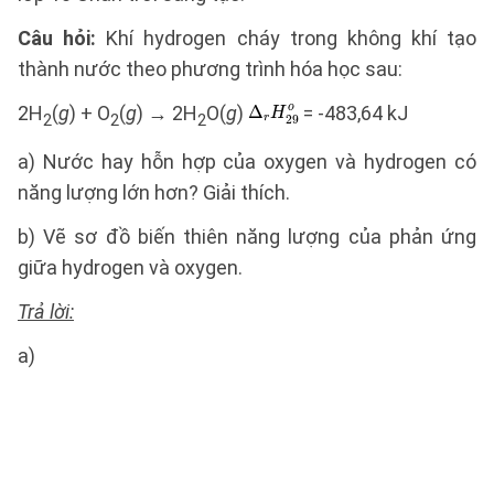
Câu hỏi:
Khí hydrogen cháy trong không khí tạo
thành nước theo phương trình hóa học sau:
2H
(
g
) + O
(
g
) → 2H
O(
g
)
= -483,64 kJ
2
2
2
a) Nước hay hỗn hợp của oxygen và hydrogen có
năng lượng lớn hơn? Giải thích.
b) Vẽ sơ đồ biến thiên năng lượng của phản ứng
giữa hydrogen và oxygen.
Trả lời:
a)