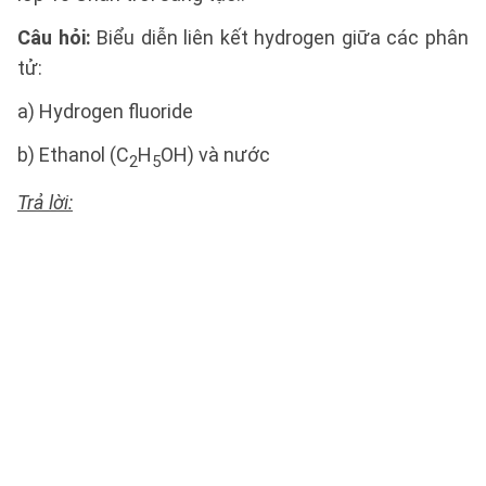
Câu hỏi:
Biểu diễn liên kết hydrogen giữa các phân
tử:
a) Hydrogen fluoride
b) Ethanol (C
H
OH) và nước
2
5
Trả lời: