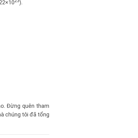
23
022×10
).
tạo. Đừng quên tham
à chúng tôi đã tổng