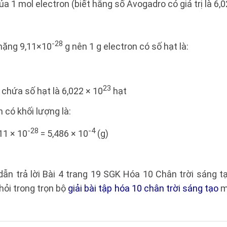
ủa 1 mol electron (biết hằng số Avogadro có giá trị là 6,
-28
 nặng 9,11×10
g nên 1 g electron có số hạt là:
23
 chứa số hạt là 6,022 × 10
hạt
 có khối lượng là:
-28
-4
,11 × 10
= 5,486 × 10
(g)
dẫn trả lời Bài 4 trang 19 SGK Hóa 10 Chân trời sáng 
ỏi trong trọn bộ
giải bài tập hóa 10 chân trời sáng tạo
m