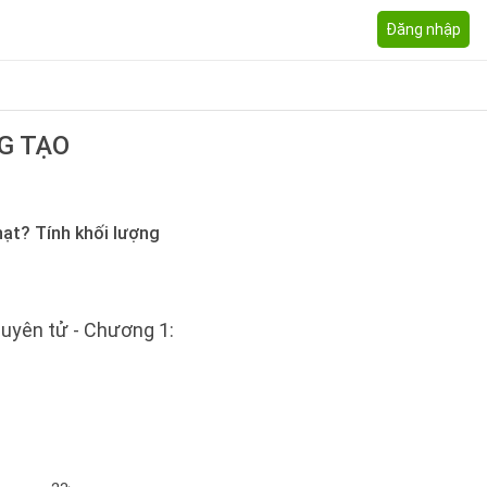
Đăng nhập
G TẠO
hạt? Tính khối lượng
guyên tử - Chương 1: