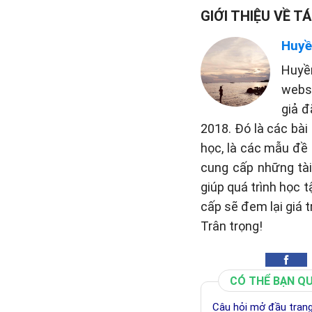
GIỚI THIỆU VỀ TÁ
Huyề
Huyề
websi
giả đ
2018. Đó là các bài
học, là các mẫu đề 
cung cấp những tài 
giúp quá trình học 
cấp sẽ đem lại giá t
Trân trọng!
CÓ THỂ BẠN Q
Câu hỏi mở đầu trang