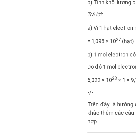
b) Tính khối lượng c
Trả lời:
a) Vì 1 hạt electron
27
= 1,098 × 10
(hạt)
b) 1 mol electron có
Do đó 1 mol electron
23
6,022 × 10
× 1 × 9
-/-
Trên đây là hướng 
khảo thêm các câu h
hợp.