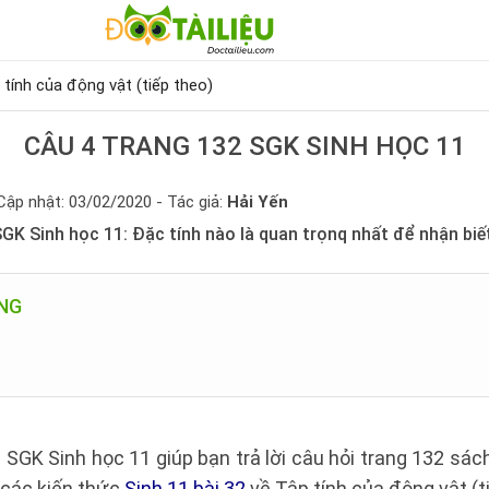
 tính của động vật (tiếp theo)
CÂU 4 TRANG 132 SGK SINH HỌC 11
Cập nhật: 03/02/2020 - Tác giả:
Hải Yến
SGK Sinh học 11: Đặc tính nào là quan trọnq nhất để nhận bi
UNG
2 SGK Sinh học 11 giúp bạn trả lời câu hỏi trang 132 sác
 các kiến thức
Sinh 11 bài 32
về Tập tính của động vật (t