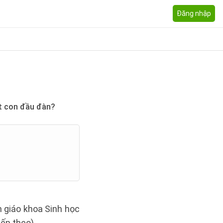
Đăng nhập
ết con đầu đàn?
h giáo khoa Sinh học
iếp theo)