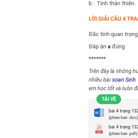
b. Tính thân th
LỜI GIẢI
CÂU 4 TRA
Đặc tính quan trọng
Đáp án
a
đúng
*******
Trên đây là những hư
nhiều bài
soạn Sinh
em học tốt và luôn đ
TẢI VỀ
bai 4 trang 13
(phien ban .doc)
bai 4 trang 13
(phien ban .pdf)