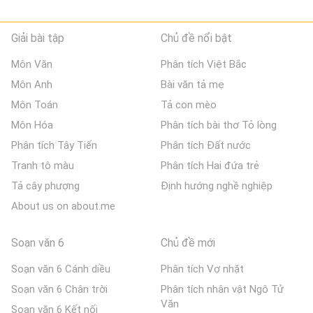
Giải bài tập
Chủ đề nổi bật
Môn Văn
Phân tích Việt Bắc
Môn Anh
Bài văn tả mẹ
Môn Toán
Tả con mèo
Môn Hóa
Phân tích bài thơ Tỏ lòng
Phân tích Tây Tiến
Phân tích Đất nước
Tranh tô màu
Phân tích Hai đứa trẻ
Tả cây phượng
Định hướng nghề nghiệp
About us on about.me
Soạn văn 6
Chủ đề mới
Soạn văn 6 Cánh diều
Phân tích Vợ nhặt
Soạn văn 6 Chân trời
Phân tích nhân vật Ngô Tử
Văn
Soạn văn 6 Kết nối