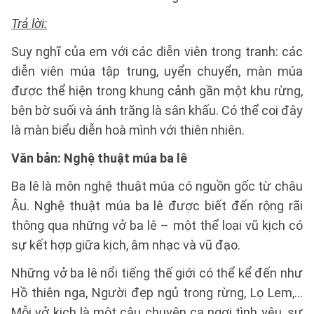
Trả lời:
Suy nghĩ của em với các diễn viên trong tranh: các
diễn viên múa tập trung, uyển chuyển, màn múa
được thể hiện trong khung cảnh gần một khu rừng,
bên bờ suối và ánh trăng là sân khấu. Có thể coi đây
là màn biểu diễn hoà mình với thiên nhiên.
Văn bản: Nghệ thuật múa ba lê
Ba lê là môn nghệ thuật múa có nguồn gốc từ châu
Âu. Nghệ thuật múa ba lê được biết đến rộng rãi
thông qua những vở ba lê – một thể loại vũ kịch có
sự kết hợp giữa kịch, âm nhạc và vũ đạo.
Những vở ba lê nổi tiếng thế giới có thể kể đến như
Hồ thiên nga, Người đẹp ngủ trong rừng, Lọ Lem,...
Mỗi vở kịch là một câu chuyện ca ngợi tình yêu, sự