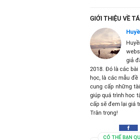
GIỚI THIỆU VỀ TÁ
Huyề
Huyề
websi
giả đ
2018. Đó là các bài
học, là các mẫu đề 
cung cấp những tài 
giúp quá trình học 
cấp sẽ đem lại giá t
Trân trọng!
CÓ THỂ BẠN Q