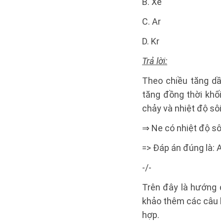
B. Xe
C. Ar
D. Kr
Trả lời:
Theo chiều tăng dầ
tăng đồng thời khố
chảy và nhiệt độ sôi
⇒ Ne có nhiệt độ sô
=> Đáp án đúng là: 
-/-
Trên đây là hướng 
khảo thêm các câu h
hợp.