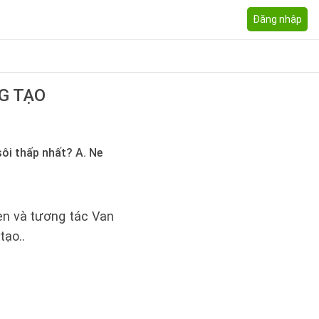
Đăng nhập
G TẠO
sôi thấp nhất? A. Ne
gen và tương tác Van
tạo..