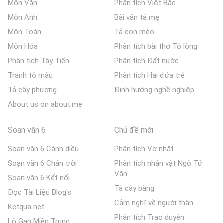
Môn Văn
Phân tích Việt Bắc
Môn Anh
Bài văn tả mẹ
Môn Toán
Tả con mèo
Môn Hóa
Phân tích bài thơ Tỏ lòng
Phân tích Tây Tiến
Phân tích Đất nước
Tranh tô màu
Phân tích Hai đứa trẻ
Tả cây phượng
Định hướng nghề nghiệp
About us on about.me
Soạn văn 6
Chủ đề mới
Soạn văn 6 Cánh diều
Phân tích Vợ nhặt
Soạn văn 6 Chân trời
Phân tích nhân vật Ngô Tử
Văn
Soạn văn 6 Kết nối
Tả cây bàng
Đọc Tài Liệu Blog's
Cảm nghĩ về người thân
Ketqua net
Phân tích Trao duyên
Lô Gan Miền Trung