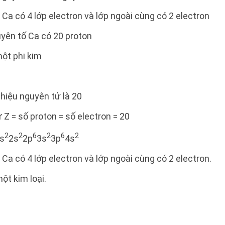
 Ca có 4 lớp electron và lớp ngoài cùng có 2 electron
yên tố Ca có 20 proton
một phi kim
hiệu nguyên tử là 20
 Z = số proton = số electron = 20
2
2
6
2
6
2
1s
2s
2p
3s
3p
4s
Ca có 4 lớp electron và lớp ngoài cùng có 2 electron.
ột kim loại.