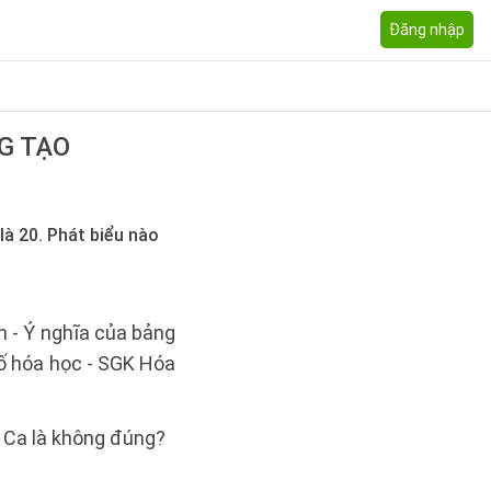
Đăng nhập
G TẠO
là 20. Phát biểu nào
n - Ý nghĩa của bảng
ố hóa học - SGK Hóa
ề Ca là không đúng?