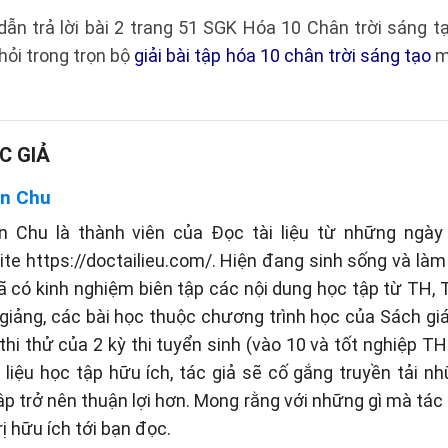
dẫn trả lời bài 2 trang 51 SGK Hóa 10 Chân trời sáng 
ỏi trong trọn bộ
giải bài tập hóa 10 chân trời sáng tạo
m
C GIẢ
n Chu
n Chu là thành viên của Đọc tài liệu từ những ngày 
te https://doctailieu.com/. Hiện đang sinh sống và làm 
ã có kinh nghiệm biên tập các nội dung học tập từ TH
 giảng, các bài học thuộc chương trình học của Sách g
thi thử của 2 kỳ thi tuyển sinh (vào 10 và tốt nghiệp TH
liệu học tập hữu ích, tác giả sẽ cố gắng truyền tải n
tập trở nên thuận lợi hơn. Mong rằng với những gì mà tá
rị hữu ích tới bạn đọc.