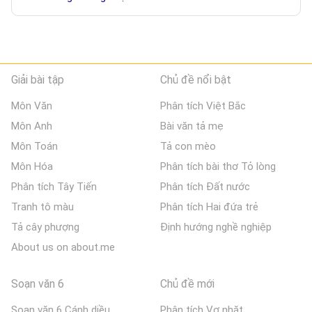
Giải bài tập
Chủ đề nổi bật
Môn Văn
Phân tích Việt Bắc
Môn Anh
Bài văn tả mẹ
Môn Toán
Tả con mèo
Môn Hóa
Phân tích bài thơ Tỏ lòng
Phân tích Tây Tiến
Phân tích Đất nước
Tranh tô màu
Phân tích Hai đứa trẻ
Tả cây phượng
Định hướng nghề nghiệp
About us on about.me
Soạn văn 6
Chủ đề mới
Soạn văn 6 Cánh diều
Phân tích Vợ nhặt