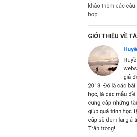
khảo thêm các câu h
hợp.
GIỚI THIỆU VỀ TÁ
Huyề
Huyề
websi
giả đ
2018. Đó là các bài
học, là các mẫu đề 
cung cấp những tài 
giúp quá trình học 
cấp sẽ đem lại giá t
Trân trọng!