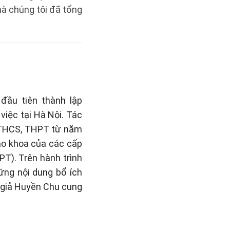
à chúng tôi đã tổng
đầu tiên thành lập
việc tại Hà Nội. Tác
, THCS, THPT từ năm
iáo khoa của các cấp
PT). Trên hành trình
hững nội dung bổ ích
c giả Huyền Chu cung