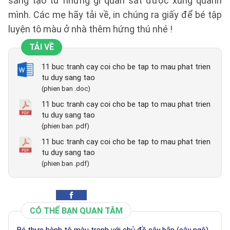
sáng tạo từ những gì quan sát được xung quanh
mình. Các mẹ hãy tải về, in chúng ra giấy để bé tập
luyện tô màu ở nhà thêm hứng thú nhé !
TẢI VỀ
11 buc tranh cay coi cho be tap to mau phat trien
tu duy sang tao
(phien ban .doc)
11 buc tranh cay coi cho be tap to mau phat trien
tu duy sang tao
(phien ban .pdf)
11 buc tranh cay coi cho be tap to mau phat trien
tu duy sang tao
(phien ban .pdf)
CÓ THỂ BẠN QUAN TÂM
Bé thực hành tô màu tranh với chủ đề cây bắp (cây ngô)