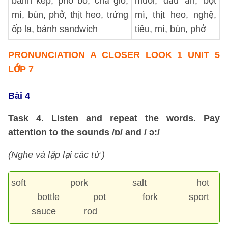
bánh kép, phở bò, chả giò,
muối, dầu ăn, bột
mì, bún, phở, thịt heo, trứng
mì, thịt heo, nghệ,
ốp la, bánh sandwich
tiêu, mì, bún, phở
PRONUNCIATION
A CLOSER LOOK 1 UNIT 5
LỚP 7
Bài 4
Task 4. Listen and repeat the words. Pay
attention to the sounds /ɒ/ and / ɔ:/
(Nghe và lặp lại các từ )
soft pork salt hot
bottle pot fork sport
sauce rod