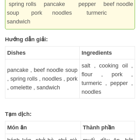
spring rolls pancake pepper beef noodle
soup pork noodles turmeric
sandwich
Hướng dẫn giải:
Dishes
Ingredients
salt , cooking oil ,
pancake , beef noodle soup
flour , pork ,
, spring rolls , noodles , pork
turmeric , pepper ,
, omelette , sandwich
noodles
Tạm dịch:
Món ăn
Thành phần