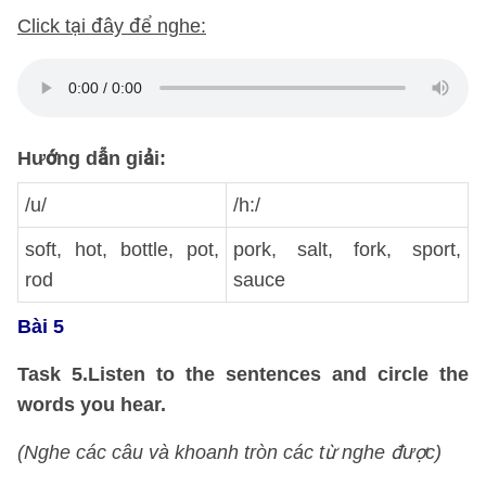
Click tại đây để nghe:
Hướng dẫn giải:
/u/
/h:/
soft, hot, bottle, pot,
pork, salt, fork, sport,
rod
sauce
Bài 5
Task 5.Listen to the sentences and circle the
words you hear.
(Nghe các câu và khoanh tròn các từ nghe được)