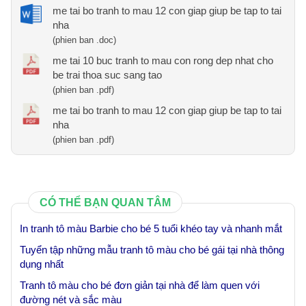
me tai bo tranh to mau 12 con giap giup be tap to tai
nha
(phien ban .doc)
me tai 10 buc tranh to mau con rong dep nhat cho
be trai thoa suc sang tao
(phien ban .pdf)
me tai bo tranh to mau 12 con giap giup be tap to tai
nha
(phien ban .pdf)
CÓ THỂ BẠN QUAN TÂM
In tranh tô màu Barbie cho bé 5 tuổi khéo tay và nhanh mắt
Tuyển tập những mẫu tranh tô màu cho bé gái tại nhà thông
dụng nhất
Tranh tô màu cho bé đơn giản tại nhà để làm quen với
đường nét và sắc màu