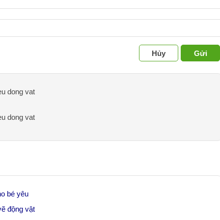
Hủy
Gửi
eu dong vat
eu dong vat
ho bé yêu
vẽ động vật