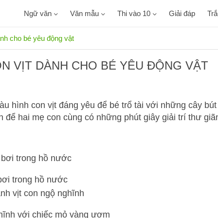
Ngữ văn
Văn mẫu
Thi vào 10
Giải đáp
Tr
ành cho bé yêu động vật
ON VỊT DÀNH CHO BÉ YÊU ĐỘNG VẬT
àu hình con vịt đáng yêu để bé trổ tài với những cây bút
n để hai mẹ con cùng có những phút giây giải trí thư giã
 bơi trong hồ nước
ghĩnh với chiếc mỏ vàng ươm