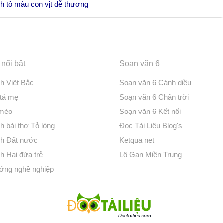
h tô màu con vịt dễ thương
nổi bật
Soạn văn 6
ch Việt Bắc
Soạn văn 6 Cánh diều
 tả mẹ
Soạn văn 6 Chân trời
 mèo
Soạn văn 6 Kết nối
h bài thơ Tỏ lòng
Đọc Tài Liệu Blog's
ch Đất nước
Ketqua net
h Hai đứa trẻ
Lô Gan Miền Trung
ớng nghề nghiệp