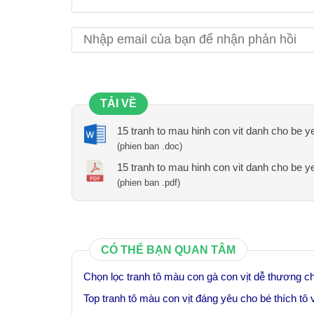
TẢI VỀ
15 tranh to mau hinh con vit danh cho be y
(phien ban .doc)
15 tranh to mau hinh con vit danh cho be y
(phien ban .pdf)
CÓ THỂ BẠN QUAN TÂM
Chọn lọc tranh tô màu con gà con vịt dễ thương c
Top tranh tô màu con vịt đáng yêu cho bé thích tô 