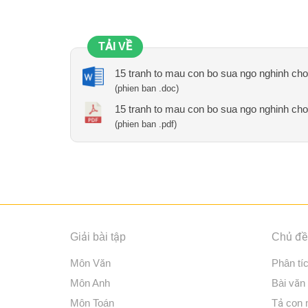
TẢI VỀ
15 tranh to mau con bo sua ngo nghinh ch
(phien ban .doc)
15 tranh to mau con bo sua ngo nghinh ch
(phien ban .pdf)
Giải bài tập
Chủ đề 
Môn Văn
Phân tí
Môn Anh
Bài văn
Môn Toán
Tả con