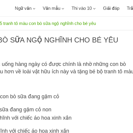
Ngữ văn
Văn mẫu
Thi vào 10
Giải đáp
Tr
5 tranh tô màu con bò sữa ngộ nghĩnh cho bé yêu
BÒ SỮA NGỘ NGHĨNH CHO BÉ YÊU
 uống hàng ngày có được chính là nhờ những con bò
 hơn về loài vật hữu ích này và tặng bé bộ tranh tô mà
sữa đang gặm cỏ non
nh với chiếc áo hoa xinh xắn